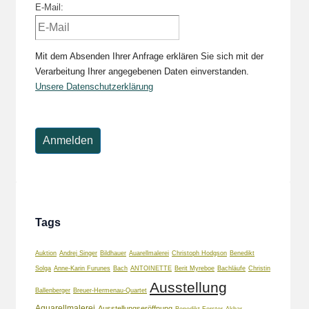
E-Mail:
Mit dem Absenden Ihrer Anfrage erklären Sie sich mit der
Verarbeitung Ihrer angegebenen Daten einverstanden.
Unsere Datenschutzerklärung
Tags
Auktion
Andrej Singer
Bildhauer
Auarellmalerei
Christoph Hodgson
Benedikt
Solga
Anne-Karin Furunes
Bach
ANTOINETTE
Berit Myreboe
Bachläufe
Christin
Ausstellung
Ballenberger
Breuer-Hermenau-Quartet
Aquarellmalerei
Ausstellungseröffnung
Benedikt Forster
Akbar