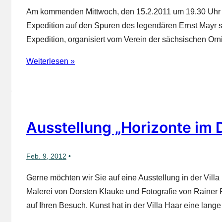
Am kommenden Mittwoch, den 15.2.2011 um 19.30 Uhr find
Expedition auf den Spuren des legendären Ernst Mayr s
Expedition, organisiert vom Verein der sächsischen Orn
In
Weiterlesen »
Papua
Neuguinea
–
Diavortrag
Ausstellung „Horizonte im D
von
Lutz
Feb. 9, 2012
Reißland
Gerne möchten wir Sie auf eine Ausstellung in der Vil
Malerei von Dorsten Klauke und Fotografie von Rainer 
auf Ihren Besuch. Kunst hat in der Villa Haar eine lange 