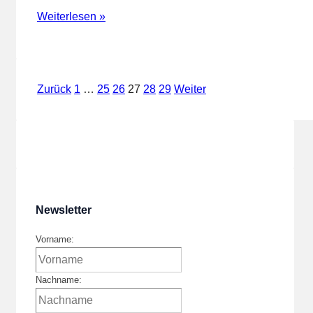
Ehemalige
Weiterlesen »
Bedeckung
des
Arnstädter
Seitennummerierung
Zurück
1
…
25
26
27
28
29
Weiter
Wasserturmes
der
jetzt
Basis
Beiträge
für
Bilder
–
Newsletter
Thüringer
Allgemeine
Vorname:
Nachname: