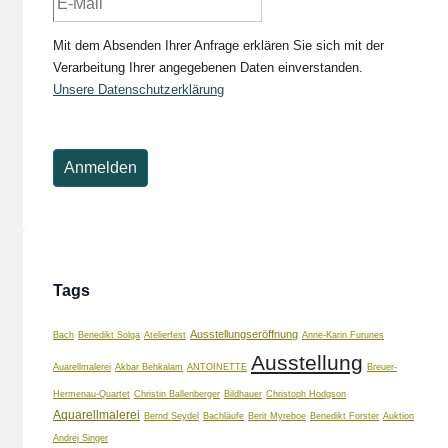
Mit dem Absenden Ihrer Anfrage erklären Sie sich mit der
Verarbeitung Ihrer angegebenen Daten einverstanden.
Unsere Datenschutzerklärung
Tags
Ausstellungseröffnung
Bach
Benedikt Solga
Atelierfest
Anne-Karin Furunes
Ausstellung
Auarellmalerei
Akbar Behkalam
ANTOINETTE
Breuer-
Hermenau-Quartet
Christin Ballenberger
Bildhauer
Christoph Hodgson
Aquarellmalerei
Bernd Seydel
Bachläufe
Berit Myreboe
Benedikt Forster
Auktion
Andrej Singer