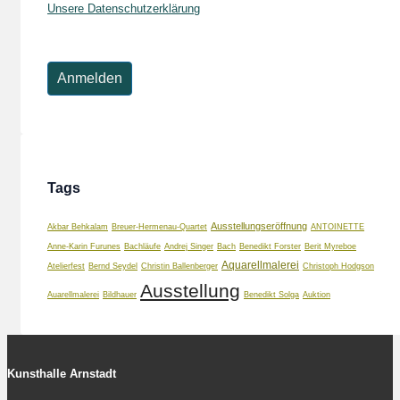
Unsere Datenschutzerklärung
Tags
Ausstellungseröffnung
Akbar Behkalam
Breuer-Hermenau-Quartet
ANTOINETTE
Anne-Karin Furunes
Bachläufe
Andrej Singer
Bach
Benedikt Forster
Berit Myreboe
Aquarellmalerei
Atelierfest
Bernd Seydel
Christin Ballenberger
Christoph Hodgson
Ausstellung
Auarellmalerei
Bildhauer
Benedikt Solga
Auktion
Kunsthalle Arnstadt