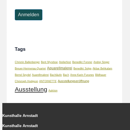
Tags
Christin Ballenberger
Berit Myreboe
Atelierfest
Benedikt Forster
Andrej Singer
Aquarellmalerei
Breuer-Hermenau-Quartet
Benedikt Solga
Akbar Behkalam
Bernd Seydel
Auarellmalerei
Bachläufe
Bach
Anne-Karin Furunes
Bildhauer
Ausstellungseröffnung
Christoph Hodgson
ANTOINETTE
Ausstellung
Auktion
Kunsthalle Arnstadt
Kunsthalle Arnstadt