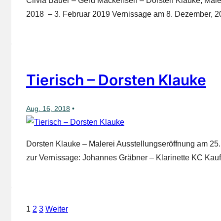
Clivia Bauer – Gerd Mackensen – Dorsten Klauke, Maler
2018 – 3. Februar 2019 Vernissage am 8. Dezember, 2
Tierisch – Dorsten Klauke
Aug. 16, 2018
Dorsten Klauke – Malerei Ausstellungseröffnung am 25
zur Vernissage: Johannes Gräbner – Klarinette KC Ka
Seitennummerierung
1
2
3
Weiter