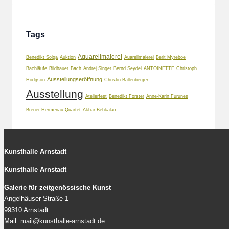
Tags
Aquarellmalerei
Benedikt Solga
Auktion
Auarellmalerei
Berit Myreboe
Bachläufe
Bildhauer
Bach
Andrej Singer
Bernd Seydel
ANTOINETTE
Christoph
Ausstellungseröffnung
Hodgson
Christin Ballenberger
Ausstellung
Atelierfest
Benedikt Forster
Anne-Karin Furunes
Breuer-Hermenau-Quartet
Akbar Behkalam
Kunsthalle Arnstadt
Kunsthalle Arnstadt
Galerie für zeitgenössische Kunst
Angelhäuser Straße 1
99310 Arnstadt
Mail:
mail@kunsthalle-arnstadt.de