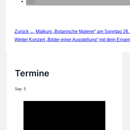
Beitragsnavigation
Zurück
← Malkurs „Botanische Malerei“ am Sonntag 26. 
Weiter
Konzert „Bilder einer Ausstellung“ mit dem Ensem
Termine
Sep.
5