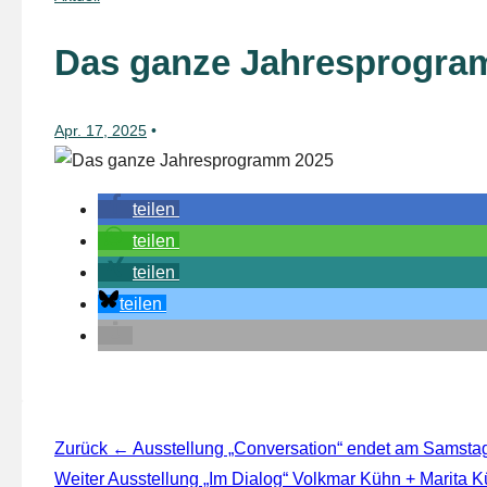
Das ganze Jahresprogra
Apr. 17, 2025
teilen
teilen
teilen
teilen
Beitragsnavigation
Zurück
← Ausstellung „Conversation“ endet am Samstag,
Weiter
Ausstellung „Im Dialog“ Volkmar Kühn + Marita