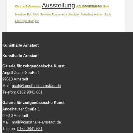
Ausstellung
Aquarellmalerei
Christin Ballenberger
Berit
Myreboe
Bachläufe
Benedikt Forster
Auarellmalerei
Atelierfest
Auktion
Bach
Christoph Hodgson
Kunsthalle Arnstadt
Kunsthalle Arnstadt
Galerie für zeitgenössische Kunst
Angelhäuser Straße 1
99310 Arnstadt
Mail:
mail@kunsthalle-arnstadt.de
Telefon:
0162 9841 681
Galerie für zeitgenössische Kunst
Angelhäuser Straße 1
99310 Arnstadt
Mail:
mail@kunsthalle-arnstadt.de
Telefon:
0162 9841 681