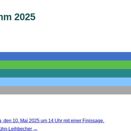
mm 2025
 den 10. Mai 2025 um 14 Uhr mit einer Finissage.
 Kühn-Leihbecher →