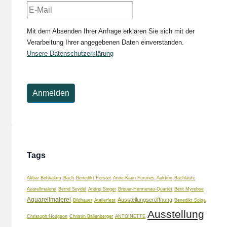
Mit dem Absenden Ihrer Anfrage erklären Sie sich mit der
Verarbeitung Ihrer angegebenen Daten einverstanden.
Unsere Datenschutzerklärung
Tags
Akbar Behkalam
Bach
Benedikt Forster
Anne-Karin Furunes
Auktion
Bachläufe
Auarellmalerei
Bernd Seydel
Andrej Singer
Breuer-Hermenau-Quartet
Berit Myreboe
Aquarellmalerei
Ausstellungseröffnung
Bildhauer
Atelierfest
Benedikt Solga
Ausstellung
Christoph Hodgson
Christin Ballenberger
ANTOINETTE