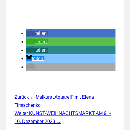
teilen
teilen
teilen
teilen
Beitragsnavigation
Zurück
← Malkurs „Aquarell“ mit Elena
Timtschenko
Weiter
KUNST-WEIHNACHTSMARKT AM 9. +
10. Dezember 2023 →