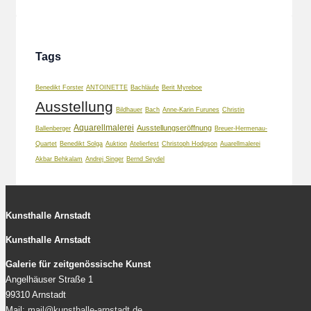
Tags
Benedikt Forster
ANTOINETTE
Bachläufe
Berit Myreboe
Ausstellung
Bildhauer
Bach
Anne-Karin Furunes
Christin
Aquarellmalerei
Ausstellungseröffnung
Ballenberger
Breuer-Hermenau-
Quartet
Benedikt Solga
Auktion
Atelierfest
Christoph Hodgson
Auarellmalerei
Akbar Behkalam
Andrej Singer
Bernd Seydel
Kunsthalle Arnstadt
Kunsthalle Arnstadt
Galerie für zeitgenössische Kunst
Angelhäuser Straße 1
99310 Arnstadt
Mail:
mail@kunsthalle-arnstadt.de