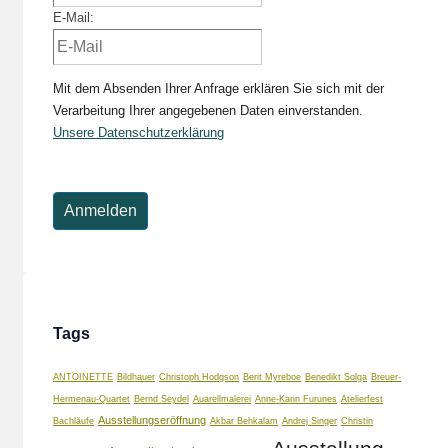
E-Mail:
Mit dem Absenden Ihrer Anfrage erklären Sie sich mit der
Verarbeitung Ihrer angegebenen Daten einverstanden.
Unsere Datenschutzerklärung
Tags
ANTOINETTE
Bildhauer
Christoph Hodgson
Berit Myreboe
Benedikt Solga
Breuer-
Hermenau-Quartet
Bernd Seydel
Auarellmalerei
Anne-Karin Furunes
Atelierfest
Ausstellungseröffnung
Bachläufe
Akbar Behkalam
Andrej Singer
Christin