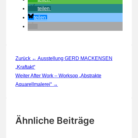
teilen
teilen
Beitragsnavigation
Zurück
← Ausstellung GERD MACKENSEN
„Kraftakt“
Weiter
After Work – Worksop „Abstrakte
Aquarellmalerei“ →
Ähnliche Beiträge