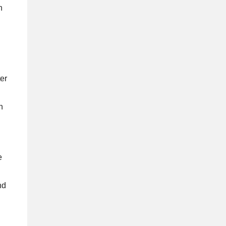
h
er
n
e
nd