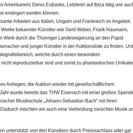
 Amerikaners Denis Eubanks, Letzterer auf Ibiza tätig wie auc
ke ersteigert werden können.
sante Arbeiten aus Italien, Ungarn und Frankreich im Angebot.
rch Werke bekannter Künstler wie Gerd Weber, Frank Naumann,
in Werk durch die Thüringer Landesregierung an den Papst
enacher und junger Künstler in der Auktionsliste zu finden. Unt
otografiebereich, welche durch einen besondern
nicht reproduzierbar sind und somit zu phantastischen Unikate
es Anliegen, die Auktion wieder mit gesellschaftlichem
n Jahr wurde bereits das THW Eisenach mit einer großen Spend
isenacher Musikschule „Johann-Sebastian-Bach“ mit ihren
en. Dadurch möchten wir auch eine Verbindung zwischen Musik u
ten unterstützt: von den Künstlern durch Preisnachlass oder gar