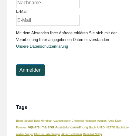
E-Mail:
Mit dem Absenden Ihrer Anfrage erklären Sie sich mit der
Verarbeitung Ihrer angegebenen Daten einverstanden.
Unsere Datenschutzerklärung
Tags
Bernd Seydel
Berit Myreboe
Auarellmalerei
Christoph Hodgson
Auktion
Anne-Karin
Aquarellmalerei
Ausstellungseröffnung
Furunes
Bach
ANTOINETTE
Bachläufe
Andrej Singer
Christin Ballenberger
Akbar Behkalam
Benedikt Solga