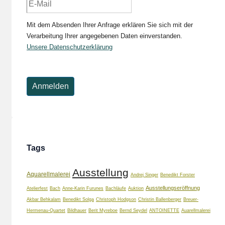
Mit dem Absenden Ihrer Anfrage erklären Sie sich mit der
Verarbeitung Ihrer angegebenen Daten einverstanden.
Unsere Datenschutzerklärung
Tags
Ausstellung
Aquarellmalerei
Andrej Singer
Benedikt Forster
Ausstellungseröffnung
Atelierfest
Bach
Anne-Karin Furunes
Bachläufe
Auktion
Akbar Behkalam
Benedikt Solga
Christoph Hodgson
Christin Ballenberger
Breuer-
Hermenau-Quartet
Bildhauer
Berit Myreboe
Bernd Seydel
ANTOINETTE
Auarellmalerei