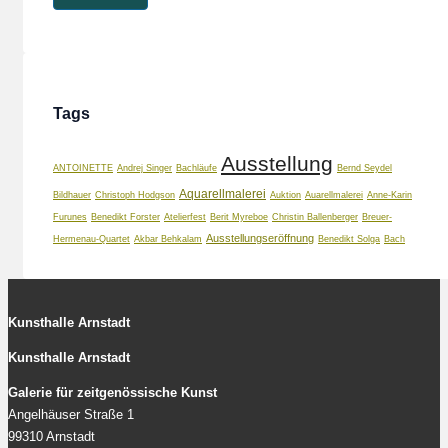
Tags
Ausstellung
ANTOINETTE
Andrej Singer
Bachläufe
Bernd Seydel
Aquarellmalerei
Bildhauer
Christoph Hodgson
Auktion
Auarellmalerei
Anne-Karin
Furunes
Benedikt Forster
Atelierfest
Berit Myreboe
Christin Ballenberger
Breuer-
Ausstellungseröffnung
Hermenau-Quartet
Akbar Behkalam
Benedikt Solga
Bach
Kunsthalle Arnstadt
Kunsthalle Arnstadt
Galerie für zeitgenössische Kunst
Angelhäuser Straße 1
99310 Arnstadt