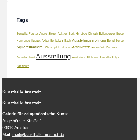
Tags
Benedikt Forster
Andrej Singer
Auktion
Berit Myreboe
Christin Ballenberger
Breuer-
Ausstellungseröffnung
Hermenau-Quartet
Akbar Behkalam
Bach
Bernd Seydel
Aquarellmalerei
Christoph Hodgson
ANTOINETTE
Anne-Karin Furunes
Ausstellung
Auarellmalerei
Atelierfest
Bildhauer
Benedikt Solga
Bachläufe
Kunsthalle Arnstadt
Kunsthalle Arnstadt
Galerie für zeitgenössische Kunst
Angelhäuser Straße 1
99310 Arnstadt
Mail:
mail@kunsthalle-arnstadt.de