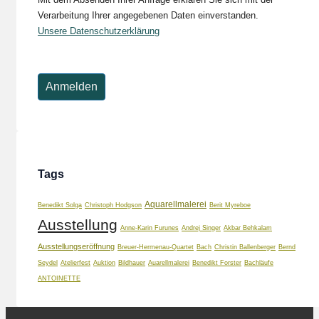
Verarbeitung Ihrer angegebenen Daten einverstanden.
Unsere Datenschutzerklärung
Tags
Aquarellmalerei
Benedikt Solga
Christoph Hodgson
Berit Myreboe
Ausstellung
Anne-Karin Furunes
Andrej Singer
Akbar Behkalam
Ausstellungseröffnung
Breuer-Hermenau-Quartet
Bach
Christin Ballenberger
Bernd
Seydel
Atelierfest
Auktion
Bildhauer
Auarellmalerei
Benedikt Forster
Bachläufe
ANTOINETTE