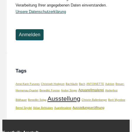
Verarbeitung Ihrer angegebenen Daten einverstanden.
Unsere Datenschutzerklärung
Tags
Anne-Karin Furunes
Christoph Hodgson
Bachläufe
Bach
ANTOINETTE
Auktion
Breuer-
Aquarellmalerei
Hermenau-Quartet
Benedikt Forster
Andrej Singer
Atelierfest
Ausstellung
Bildhauer
Benedikt Solga
Christin Ballenberger
Berit Myreboe
Ausstellungseröffnung
Bernd Seydel
Akbar Behkalam
Auarellmalerei